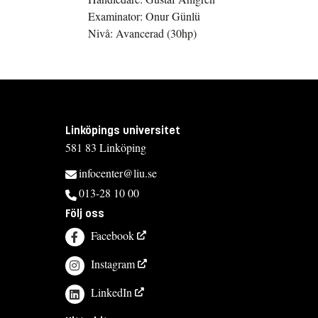
Examinator: Onur Günlü
Nivå: Avancerad (30hp)
Linköpings universitet
581 83 Linköping
infocenter@liu.se
013-28 10 00
Följ oss
Facebook
Instagram
LinkedIn