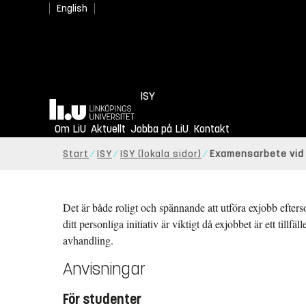
English
ISY
Hem
Om LiU
Aktuellt
Jobba på LiU
Kontakt
Start
ISY
ISY (lokala sidor)
Examensarbete vid 
Det är både roligt och spännande att utföra exjobb efters
ditt personliga initiativ är viktigt då exjobbet är ett ti
avhandling.
Anvisningar
För studenter