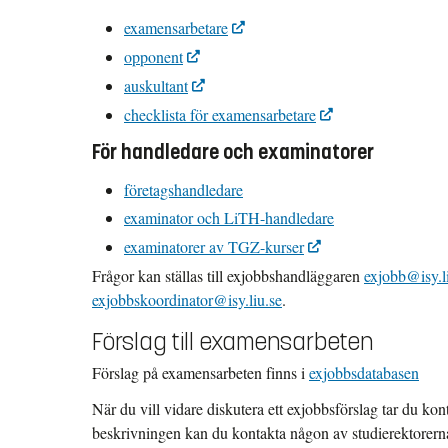
examensarbetare
opponent
auskultant
checklista för examensarbetare
För handledare och examinatorer
företagshandledare
examinator och LiTH-handledare
examinatorer av TGZ-kurser
Frågor kan ställas till exjobbshandläggaren
exjobb@isy.l
exjobbskoordinator@isy.liu.se
.
Förslag till examensarbeten
Förslag på examensarbeten finns i
exjobbsdatabasen
När du vill vidare diskutera ett exjobbsförslag tar du k
beskrivningen kan du kontakta någon av studierektorern